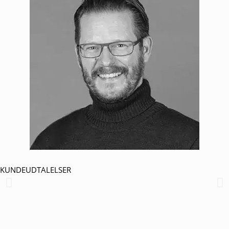
KUNDEUDTALELSER
“Jeg kontaktede Lars fordi min hjemmeside skulle opfriskes. Lars
har fra starten af min henvendelse guidet udviklingsprocessen på
en måde hvor jeg har følt mig tryg, bidraget med indsigtsfuld