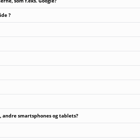
rne, som f.eks. Google?
ide ?
, andre smartsphones og tablets?