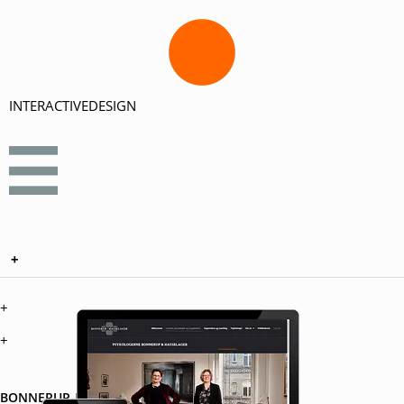
INTERACTIVEDESIGN
+
+
+
BONNERUP-HASSELAGER.DK